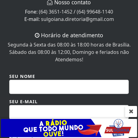
Nosso contato
Fone:
(64) 3651-1452
/
(64) 99648-1140
E-mail:
sulgoiana.diretoria@gmail.com
Horário de atendimento
Segunda à Sexta das 08:00 às 18:00 horas de Brasília.
Sábado das 08:00 às 12:00, Domingo e feriados não
Atendemos!
Termos de Uso e Privacidade
SEU NOME
Esse site utiliza cookies para melhorar sua
experiência de navegação. Ao continuar o acesso,
entendemos que você concorda com nossos Termos
SEU E-MAIL
de Uso e Privacidade.
PARA MAIS INFORMAÇÕES,
ACESSE NOSSOS TERMOS
CLICANDO AQUI
SEU TELEFONE
PROSSEGUIR