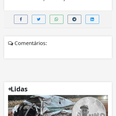
Comentários:
+
Lidas