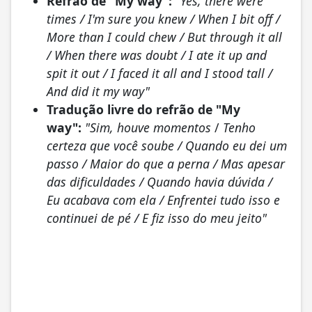
Refrão de "My way":
"Yes, there were
times / I'm sure you knew / When I bit off /
More than I could chew / But through it all
/ When there was doubt / I ate it up and
spit it out / I faced it all and I stood tall /
And did it my way"
Tradução livre do refrão de "My
way":
"Sim, houve momentos
/
Tenho
certeza que você soube / Quando eu dei um
passo / Maior do que a perna / Mas apesar
das dificuldades / Quando havia dúvida /
Eu acabava com ela / Enfrentei tudo isso e
continuei de pé / E fiz isso do meu jeito"