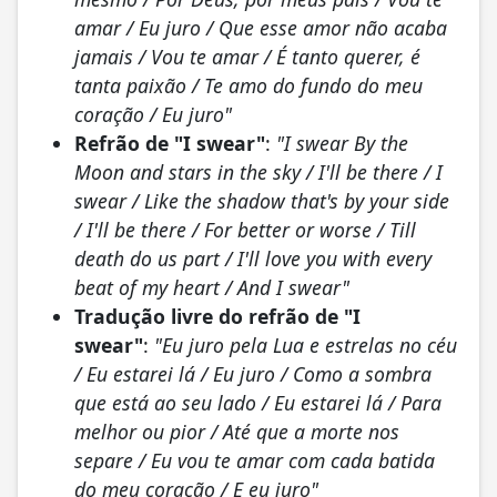
amar / Eu juro / Que esse amor não acaba
jamais / Vou te amar / É tanto querer, é
tanta paixão / Te amo do fundo do meu
coração / Eu juro"
Refrão de "I swear"
:
"I swear By the
Moon and stars in the sky / I'll be there / I
swear / Like the shadow that's by your side
/ I'll be there / For better or worse / Till
death do us part / I'll love you with every
beat of my heart / And I swear"
Tradução livre do refrão de "I
swear"
:
"Eu juro pela Lua e estrelas no céu
/ Eu estarei lá / Eu juro / Como a sombra
que está ao seu lado / Eu estarei lá / Para
melhor ou pior / Até que a morte nos
separe / Eu vou te amar com cada batida
do meu coração / E eu juro"