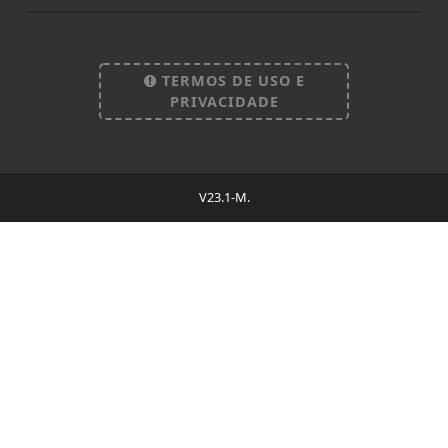
TERMOS DE USO E
PRIVACIDADE
V23.1-M.
Termos de Uso e Privacidade