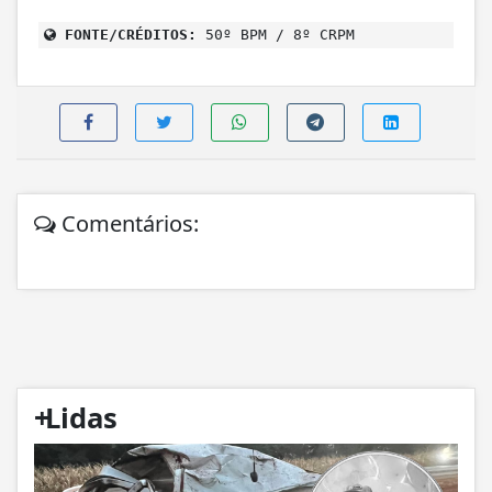
FONTE/CRÉDITOS:
50º BPM / 8º CRPM
Comentários:
+
Lidas