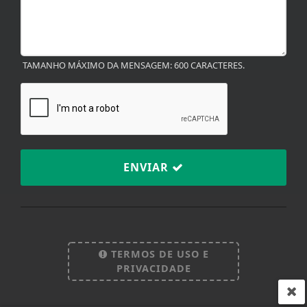
TAMANHO MÁXIMO DA MENSAGEM: 600 CARACTERES.
ENVIAR
Termos de Uso e Privacidade
Esse site utiliza cookies para melhorar sua
experiência de navegação. Ao continuar o acesso,
TERMOS DE USO E
entendemos que você concorda com nossos Termos
PRIVACIDADE
de Uso e Privacidade.
PARA MAIS INFORMAÇÕES,
ACESSE NOSSOS TERMOS
CLICANDO AQUI