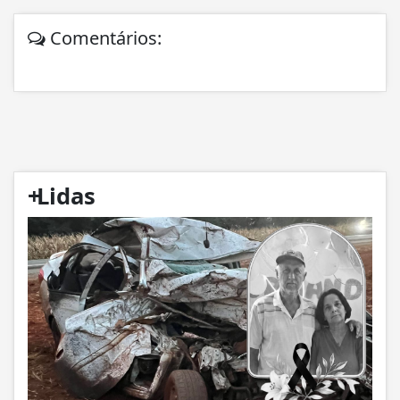
Comentários:
+
Lidas