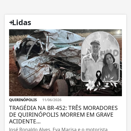
+
Lidas
QUIRINÓPOLIS
11/06/2026
TRAGÉDIA NA BR-452: TRÊS MORADORES
DE QUIRINÓPOLIS MORREM EM GRAVE
ACIDENTE...
José Ronaldo Alves, Eva Marisa e o motorista