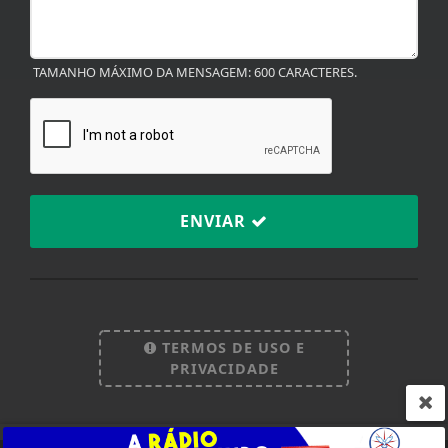
TAMANHO MÁXIMO DA MENSAGEM: 600 CARACTERES.
ENVIAR
Termos de Uso e Privacidade
Esse site utiliza cookies para melhorar sua
experiência de navegação. Ao continuar o acesso,
TERMOS DE USO E
entendemos que você concorda com nossos Termos
PRIVACIDADE
de Uso e Privacidade.
PARA MAIS INFORMAÇÕES,
ACESSE NOSSOS TERMOS
CLICANDO AQUI