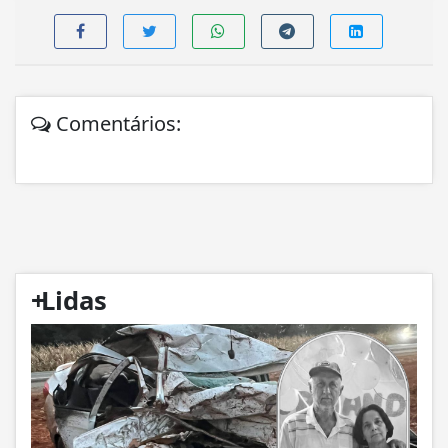
Comentários:
+
Lidas