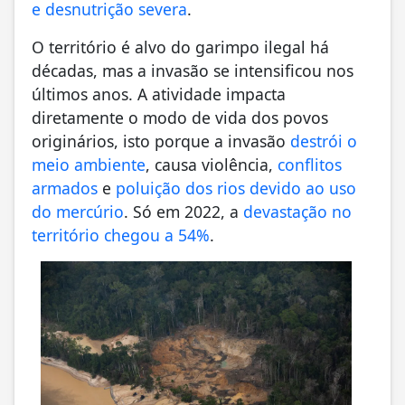
e desnutrição severa
.
O território é alvo do garimpo ilegal há
décadas, mas a invasão se intensificou nos
últimos anos. A atividade impacta
diretamente o modo de vida dos povos
originários, isto porque a invasão
destrói o
meio ambiente
, causa violência,
conflitos
armados
e
poluição dos rios devido ao uso
do mercúrio
. Só em 2022, a
devastação no
território chegou a 54%
.