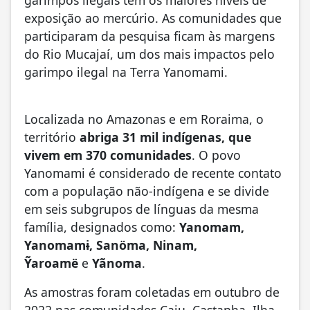
exposição ao mercúrio
. As comunidades que
participaram da pesquisa ficam às margens
do Rio Mucajaí, um dos mais impactos pelo
garimpo ilegal na Terra Yanomami.
Localizada no Amazonas e em Roraima, o
território
abriga 31 mil indígenas, que
vivem em 370 comunidades
. O povo
Yanomami é considerado de recente contato
com a população não-indígena e se divide
em seis subgrupos de línguas da mesma
família, designados como:
Yanomam,
Yanomamɨ, Sanöma, Ninam,
Ỹaroamë
e
Yãnoma
.
As amostras foram coletadas em outubro de
2022 nas comunidades Caju, Castanha, Ilha,