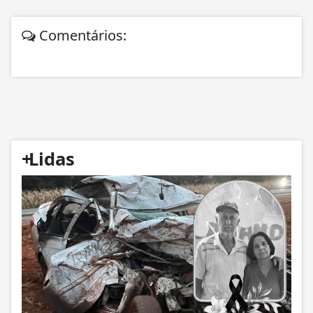
Comentários:
+
Lidas