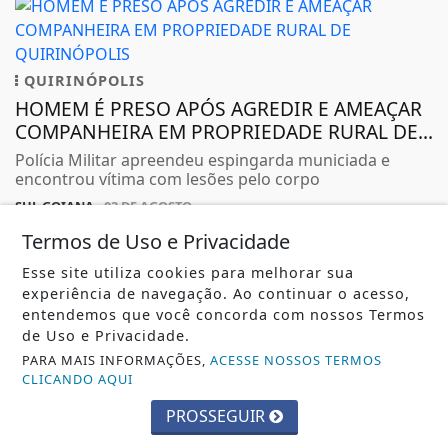
QUIRINÓPOLIS
HOMEM É PRESO APÓS AGREDIR E AMEAÇAR
COMPANHEIRA EM PROPRIEDADE RURAL DE...
Polícia Militar apreendeu espingarda municiada e
encontrou vítima com lesões pelo corpo
SUL GOIANA
- 03 DE AGOSTO
Termos de Uso e Privacidade
Esse site utiliza cookies para melhorar sua
experiência de navegação. Ao continuar o acesso,
entendemos que você concorda com nossos Termos
QUIRINÓPOLIS
de Uso e Privacidade.
COLISÃO ENTRE DUAS MOTOCICLETAS DEIXA
PARA MAIS INFORMAÇÕES,
ACESSE NOSSOS TERMOS
JOVEM FERIDO NO CENTRO DE
CLICANDO AQUI
QUIRINÓPOLIS
PROSSEGUIR
Acidente ocorreu no cruzamento da Avenida Rui
Barbosa com a Rua 7 de Setembro