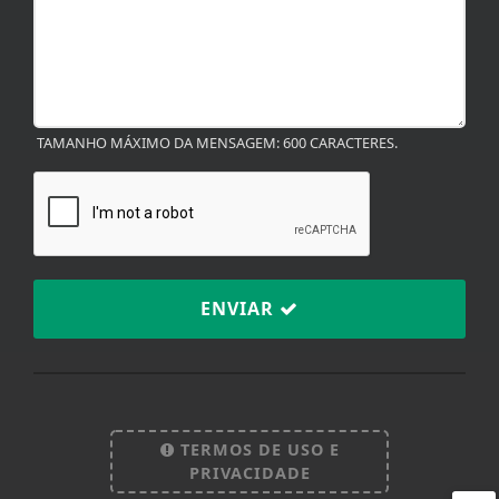
TAMANHO MÁXIMO DA MENSAGEM: 600 CARACTERES.
ENVIAR
Termos de Uso e Privacidade
Esse site utiliza cookies para melhorar sua
experiência de navegação. Ao continuar o acesso,
TERMOS DE USO E
entendemos que você concorda com nossos Termos
PRIVACIDADE
de Uso e Privacidade.