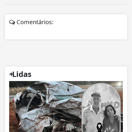
Comentários:
+
Lidas