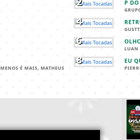
2
P DO
GRUPO
4
RETR
GUSTT
6
OLH
LUAN
8
EU Q
 MENOS É MAIS, MATHEUS
PIERR