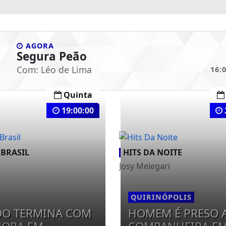
AGORA
Segura Peão
Com:
Léo de Lima
16:
Quinta
19:00:00
 BRASIL
HITS DA NOITE
Josy Melegari
QUIRINÓPOLIS
DO TERMINA COM
HOMEM É PRESO 