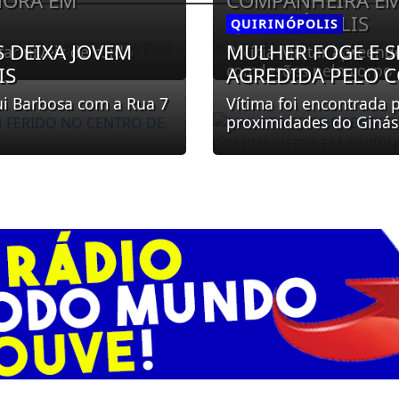
NORA EM
COMPANHEIRA EM
QUIRINÓPOLIS
QUIRINÓPOLIS
 DEIXA JOVEM
MULHER FOGE E S
ar níveis de ruído
Polícia Militar apreen
com lesões pelo corpo
IS
AGREDIDA PELO 
ui Barbosa com a Rua 7
Vítima foi encontrada p
proximidades do Ginási