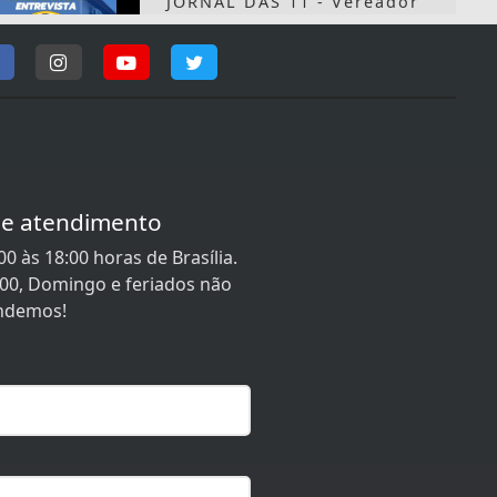
JORNAL DAS 11 - Vereador
Oscar Jr. (25-10-2024)
JORNAL DAS 11 - Vereadora
Deuseny Ferreira (24-10-
2024)
de atendimento
0 às 18:00 horas de Brasília.
:00, Domingo e feriados não
JORNAL DAS 11 - Vereadora
ndemos!
Vanessa da Usina (23-10-
2024)
JORNAL DAS 11 - Vereadora
Daiane Ribeiro (22-10-2024)