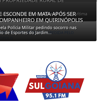
 PROPRIEDADE RURAL DE
E ESCONDE EM MATA APÓS SER
deu espingarda municiada e encontrou vítima
COMPANHEIRO EM QUIRINÓPOLIS
ela Polícia Militar pedindo socorro nas
o de Esportes do Jardim...