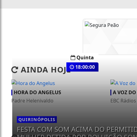
Quinta
18:00:00
AINDA HOJE
HORA DO ANGELUS
A VOZ DO
Padre Helenivaldo
EBC Rádios
QUIRINÓPOLIS
FESTA COM SOM ACIMA DO PERMITI