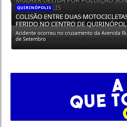
MULHER DETIDA POR POLUIÇÃO SO
ÚLTIMAS NOTÍCIAS
QUIRINÓPOLIS
QUIRINÓPOLIS
COLISÃO ENTRE DUAS MOTOCICLETAS
Polícia Militar foi acionada após medição apont
acima do limite permitido
FERIDO NO CENTRO DE QUIRINÓPOL
Acidente ocorreu no cruzamento da Avenida R
de Setembro